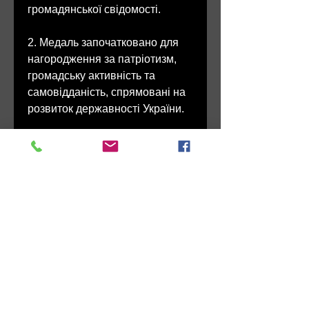
громадянської свідомості.
2. Медаль започатковано для
нагородження за патріотизм,
громадську активність та
самовідданість, спрямовані на
розвиток державності України.
3. Медаллю МОЖУТЬ БУТИ
НАГОРОДЖЕНІ:
- громадяни України;
- громадяни інших держав;
- особи без громадянства.
4. ПРАВО НАГОРОДЖУВАТИ
медаллю надається:
- керівникам областей, районів,