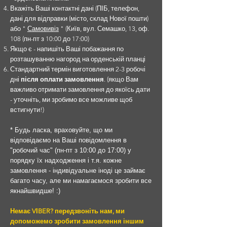
Вкажіть Ваші контактні дані (ПІБ, телефон,
дані для відправки (місто, склад Нової пошти)
або "
Самовивіз
" (Київ, вул. Семашко, 13, оф.
108 (пн-пт з 10:00 до 17:00)
Якщо є - напишіть Ваші побажання по
розташуванню нагород на орденській планці
Стандартний термін виготовлення 2-3 робочі
дні
після оплати замовлення
. (якщо Вам
важливо отримати замовлення до якоїсь дати
- уточніть, ми зробимо все можливе щоб
встигнути!)
* Будь ласка, враховуйте, що ми
відповідаємо на Ваші повідомлення в
"робочий час" (пн-пт з 10:00 до 17:00) у
порядку їх надходження і т.я. кожне
замовлення - індивідуальне іноді це займає
багато часу, але ми намагаємося зробити все
якнайшвидше! :)
Немає VІBER? передзвоніть нам, ми
допоможемо зробити замовлення іншим