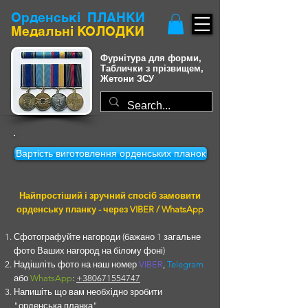
Орденські
ПЛАНКИ
Медальні КОЛОДКИ
Фурнітура для форми,
Таблички з прізвищем,
Жетони ЗСУ
Вартість виготовлення орденських планок
Найпростіший і зручний спосіб замовити
орденську планку - через VIBER / WhatsApp
Сфотографуйте нагороди (бажано 1 загальне
фото Ваших нагород на білому фоні)
Надішліть фото на наш номер
VIBER
,
Telegram
або
WhatsApp
:
+380671554747
Напишіть що вам необхідно зробити
"орденська планка"