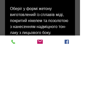
Оберіг у формі жетону
виготовлений із сплавів міді,
покритий нікелем та позолотою
з нанесенням надміцного тон-
лаку з лицьового боку.
На звороті Жетона-ікони можна
зробити лазерне гравіювання
необхідної інформації.
Лазерне гравіювання
інформації на жетоні також
можна замовити у нас.
Латунний ланцюжок за вашим
бажанням можна замінити на
сталевий. (
Латунний ланцюжок
із часом окислюється.
Сталевий
ланцюжок
більш міцний)